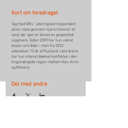
Kort om foredraget
Tag med DRs` udenrigskorrespondent
på en rejse gennem nyere historie i et
land, der igen er blevet en geopolitisk
slagmark. Siden 2009 har hun været
bosat i området – men fra 2022
udelukket i 10 år af Rusland. I alle årene
har hun intenst dækket konflikten i den
krigshærgede region mellem Kiev, Krim
og Moskva.
Del med andre
Ønsker du besked ved nyt